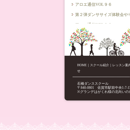
アロエ通信VOL９６
第２弾ダンササイズ体験会や
アロエ通信VOL９３
ダンササイズ体験会やります
スマホ充電スタンド新調しま
アロエ通信VOL９２
冬のひまわり！
HOME
｜
スクール紹介
｜
レッスン案
せ
石橋ダンススクール
〒840-0801 佐賀市駅前中央1-7-15
※グランデはがくれ様の北向いの