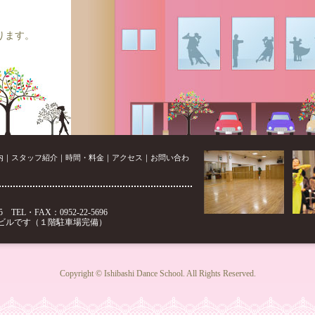
ります。
！
した。
内
｜
スタッフ紹介
｜
時間・料金
｜
アクセス
｜
お問い合わ
 TEL・FAX：0952-22-5696
ビルです（１階駐車場完備）
Copyright © Ishibashi Dance School. All Rights Reserved.