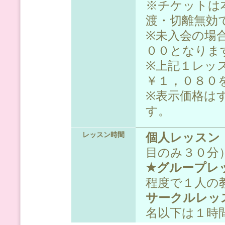
※チケットは
渡・切離無効
※未入会の場
００となりま
※上記１レッ
￥１，０８０
※表示価格は
す。
個人レッスン
レッスン時間
目のみ３０分
★グループレ
程度で１人の
サークルレッ
名以下は１時