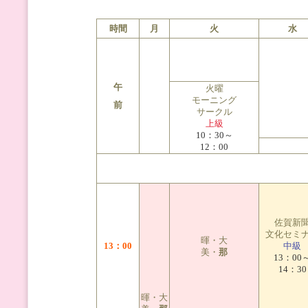
時間
月
火
水
午
火曜
モーニング
前
サークル
上級
10：30～
12：00
佐賀新
文化セミ
暉・大
13：00
中級
美・
那
13：00
14：30
暉・大