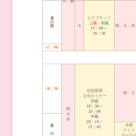
美・
那
エスプラッツ
昼
の
上級
・
初級
大
暉・大・美
部
15：00～
16：30
17：00
18：30
佐賀新聞
暉・大
文化セミナー
初級
18：30～
暉
20：00
大
中級
美
20：15～
水曜
夜
21：45
ナイト
の
サーク