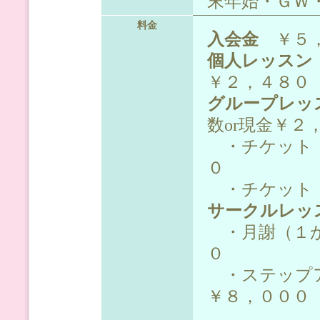
末年始・ＧＷ
料金
入会金
￥５，
個人レッスン
￥２，４８０
グループレッ
数or現金￥２
・チケット（
０
・チケット（
サークルレッ
・月謝（１か
０
・ステップ
￥８，０００