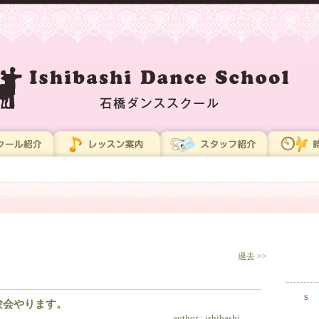
過去 >>
S
験会やります。
author :
ishibashi