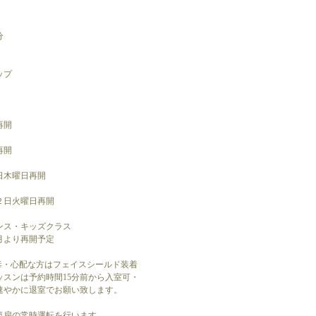
催分
ップ
再開
再開
日木曜日再開
２日火曜日再開
ンス・キッズクラス
月より再開予定
毒・心配な方はフェイスシールド装着
スンは予約時間15分前から入室可・
速やかに退室でお願い致します。
気扇の常時運転を行います。