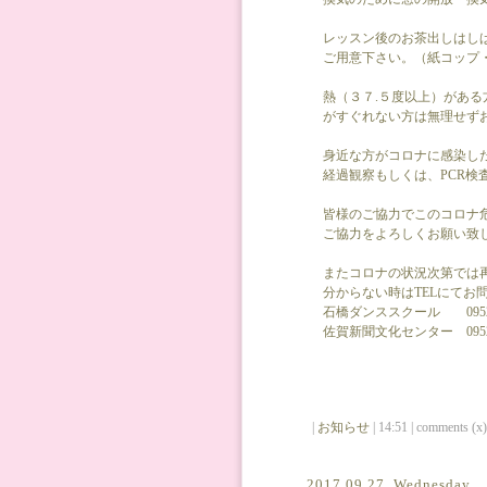
レッスン後のお茶出しはし
ご用意下さい。（紙コップ
熱（３７.５度以上）があ
がすぐれない方は無理せず
身近な方がコロナに感染し
経過観察もしくは、PCR検
皆様のご協力でこのコロナ
ご協力をよろしくお願い致
またコロナの状況次第では
分からない時はTELにてお
石橋ダンススクール 0952-2
佐賀新聞文化センター 0952-2
|
お知らせ
| 14:51 | comments (x) 
2017,09,27, Wednesday