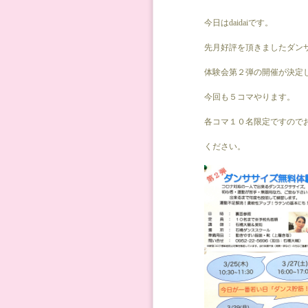
今日はdaidaiです。
先月好評を頂きましたダン
体験会第２弾の開催が決定
今回も５コマやります。
各コマ１０名限定ですので
ください。