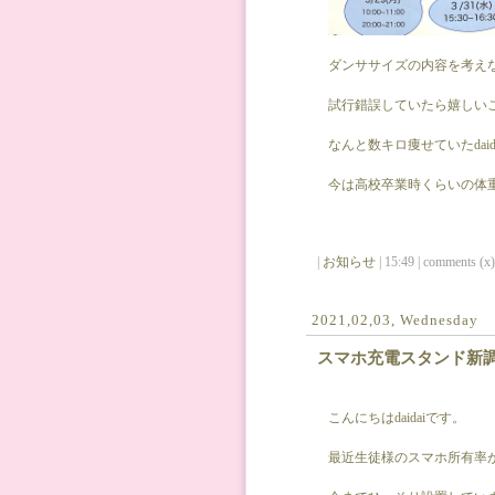
ダンササイズの内容を考え
試行錯誤していたら嬉しい
なんと数キロ痩せていたdaid
今は高校卒業時くらいの体
|
お知らせ
| 15:49 | comments (x) 
2021,02,03, Wednesday
スマホ充電スタンド新
こんにちはdaidaiです。
最近生徒様のスマホ所有率