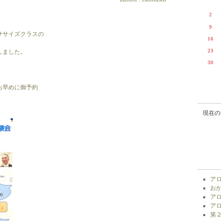
2
9
ササイズクラスの
16
23
しました。
30
お早めに御予約
現在の
アロ
おか
アロ
アロ
第