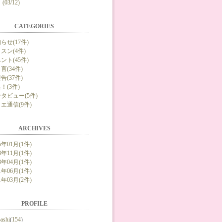
(03/12)
CATEGORIES
らせ(17件)
スン(4件)
ント(45件)
言(34件)
告(37件)
！(3件)
タビュー(5件)
エ通信(9件)
ARCHIVES
5年01月(1件)
3年11月(1件)
3年04月(1件)
1年06月(1件)
1年03月(2件)
PROFILE
bashi
(
154
)