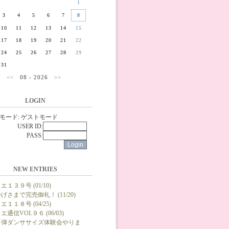
1
3
4
5
6
7
8
10
11
12
13
14
15
17
18
19
20
21
22
24
25
26
27
28
29
31
<<
08 - 2026
>>
LOGIN
モード: ゲストモード
USER ID:
PASS:
NEW ENTRIES
エ１３９号 (01/10)
げさまで完売御礼！ (11/20)
エ１１８号 (04/25)
エ通信VOL９６ (06/03)
２弾ダンササイズ体験会やりま