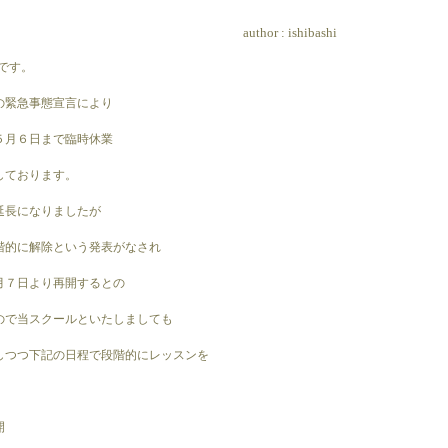
author :
ishibashi
iです。
の緊急事態宣言により
５月６日まで臨時休業
しております。
延長になりましたが
階的に解除という発表がなされ
月７日より再開するとの
ので当スクールといたしましても
しつつ下記の日程で段階的にレッスンを
開