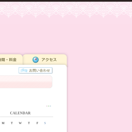
●
●
●
CALENDAR
M
T
W
T
F
S