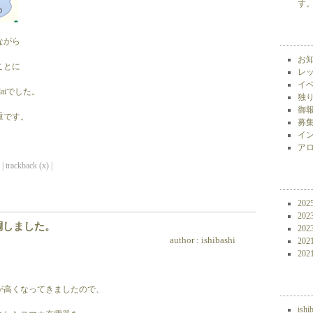
す。 
ながら
お知
ことに
レッ
イベ
aiでした。
独り
御報
重です。
募集
イン
アロ
| trackback (x) |
202
202
調しました。
202
author :
ishibashi
202
202
が高くなってきましたので、
ishi