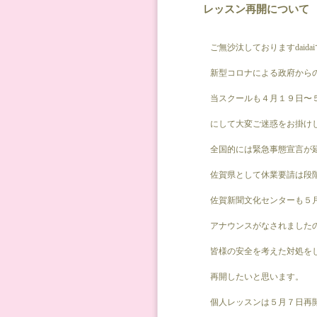
レッスン再開について
ご無沙汰しておりますdaida
新型コロナによる政府から
当スクールも４月１９日〜
にして大変ご迷惑をお掛け
全国的には緊急事態宣言が
佐賀県として休業要請は段
佐賀新聞文化センターも５
アナウンスがなされました
皆様の安全を考えた対処を
再開したいと思います。
個人レッスンは５月７日再