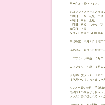
サークル・団体レッスン
石橋ダンススクール内開
火曜日 上級・初級・中級
水曜日 中級・上級
木曜日 初級・ステップア
金曜日 上級
５月７日木曜から順次再開
武雄教室 ５月７日木曜日
鹿島教室 ５月８日金曜日
エスプラッツ中級 ５月７
エスプラッツ初級 ５月１
伊万里社交ダンス・山内ダ
は５月いっぱいお休みで６
※マスク必ず着用・手指消
感染防止の観点から個人レッ
レッスン終了後はなるべく
換気のために窓の開放・換