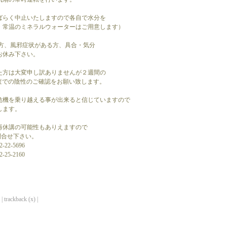
ばらく中止いたしますので各自で水分を
・常温のミネラルウォーターはご用意します）
る方、風邪症状がある方、具合・気分
お休み下さい。
た方は大変申し訳ありませんが２週間の
査での陰性のご確認をお願い致します。
危機を乗り越える事が出来ると信じていますので
します。
再休講の可能性もありえますので
問合せ下さい。
2-5696
5-2160
| trackback (x) |