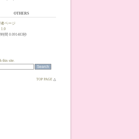
OTHERS
理者ページ
 1.0
時間 0.091483秒
 this site.
TOP PAGE
△