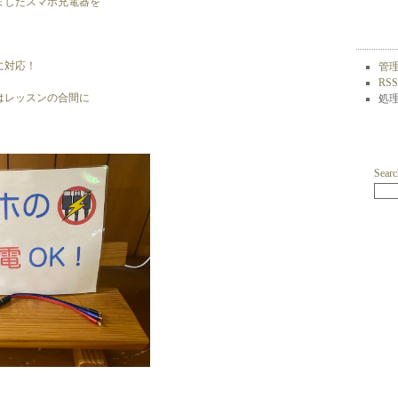
ましたスマホ充電器を
に対応！
管
RSS
はレッスンの合間に
処理
Search