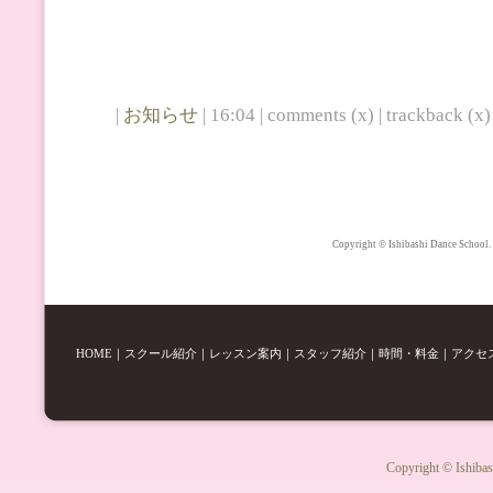
|
お知らせ
| 16:04 | comments (x) | trackback (x) 
Copyright © Ishibashi Dance School.
HOME
｜
スクール紹介
｜
レッスン案内
｜
スタッフ紹介
｜
時間・料金
｜
アクセ
Copyright © Ishibas