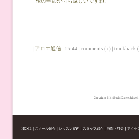
桜の季節が待ち遠しいですね。
|
アロエ通信
| 15:44 | comments (x) | trackback (
Copyright © Ishibashi Dance School.
HOME
｜
スクール紹介
｜
レッスン案内
｜
スタッフ紹介
｜
時間・料金
｜
アクセ