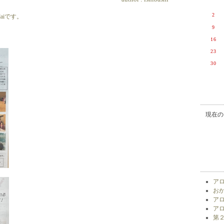
2
aiです。
9
16
23
30
現在の
アロ
おか
アロ
アロ
第