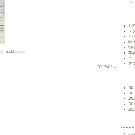
す。 
お知
レッ
イベ
独り
御報
x) | trackback (x) |
募集
イン
アロ
TOP PAGE
△
202
202
202
202
202
ishi