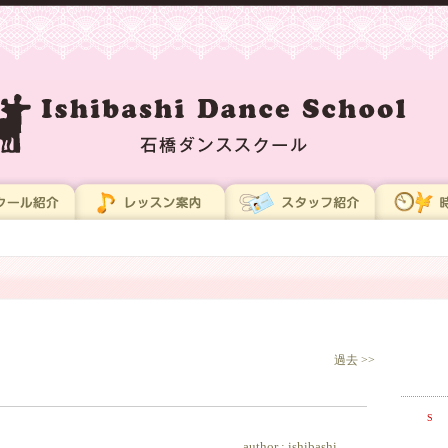
過去 >>
S
author :
ishibashi