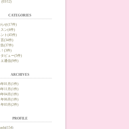
(03/12)
CATEGORIES
らせ(17件)
スン(4件)
ント(45件)
言(34件)
告(37件)
！(3件)
タビュー(5件)
エ通信(9件)
ARCHIVES
5年01月(1件)
3年11月(1件)
3年04月(1件)
1年06月(1件)
1年03月(2件)
PROFILE
bashi
(
154
)