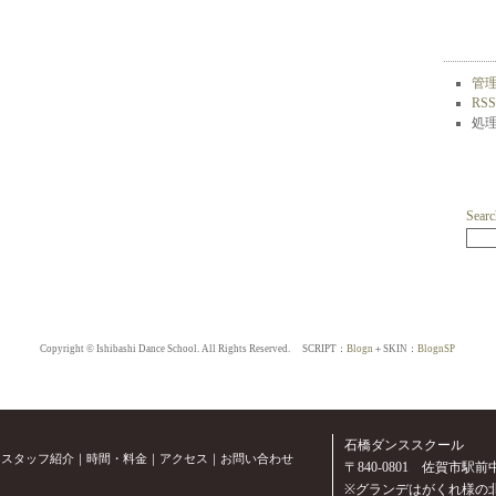
管
RSS
処理
Search
Copyright © Ishibashi Dance School. All Rights Reserved.
SCRIPT：
Blogn
＋SKIN：
BlognSP
石橋ダンススクール
｜
スタッフ紹介
｜
時間・料金
｜
アクセス
｜
お問い合わせ
〒840-0801 佐賀市駅前中央
※グランデはがくれ様の