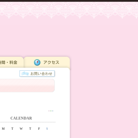
●
●
●
CALENDAR
M
T
W
T
F
S