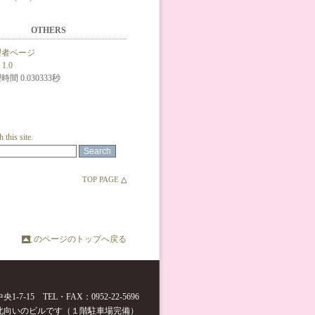
OTHERS
理者ページ
 1.0
時間 0.030333秒
 this site.
TOP PAGE
△
このページのトップへ戻る
1-7-15 TEL・FAX：0952-22-5696
北向いのビルです（１階駐車場完備）