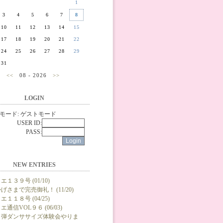
1
3
4
5
6
7
8
10
11
12
13
14
15
17
18
19
20
21
22
24
25
26
27
28
29
31
<<
08 - 2026
>>
LOGIN
モード: ゲストモード
USER ID:
PASS:
NEW ENTRIES
エ１３９号 (01/10)
げさまで完売御礼！ (11/20)
エ１１８号 (04/25)
エ通信VOL９６ (06/03)
２弾ダンササイズ体験会やりま